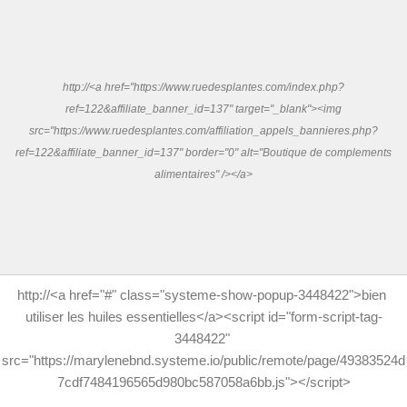
http://<a href="https://www.ruedesplantes.com/index.php?
ref=122&affiliate_banner_id=137" target="_blank"><img
src="https://www.ruedesplantes.com/affiliation_appels_bannieres.php?
ref=122&affiliate_banner_id=137" border="0" alt="Boutique de complements
alimentaires" /></a>
http://<a href="#" class="systeme-show-popup-3448422">bien 
utiliser les huiles essentielles</a><script id="form-script-tag-
3448422" 
src="https://marylenebnd.systeme.io/public/remote/page/49383524d
7cdf7484196565d980bc587058a6bb.js"></script>