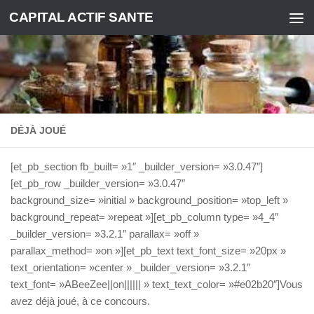
CAPITAL ACTIF SANTE
Skip to content
DÉJÀ JOUÉ
[et_pb_section fb_built= »1″ _builder_version= »3.0.47″]
[et_pb_row _builder_version= »3.0.47″
background_size= »initial » background_position= »top_left »
background_repeat= »repeat »][et_pb_column type= »4_4″
_builder_version= »3.2.1″ parallax= »off »
parallax_method= »on »][et_pb_text text_font_size= »20px »
text_orientation= »center » _builder_version= »3.2.1″
text_font= »ABeeZee||on|||||| » text_text_color= »#e02b20″]Vous
avez déjà joué, à ce concours.