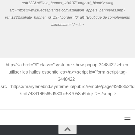
ref=122&affiliate_banner_id=137" target="_blank"><img
src="https://www.ruedesplantes.com/affiliation_appels_bannieres.php?
ref=122&affiliate_banner_id=137" border="0" alt="Boutique de complements
alimentaires" /></a>
http://<a href="#" class="systeme-show-popup-3448422">bien 
utiliser les huiles essentielles</a><script id="form-script-tag-
3448422" 
src="https://marylenebnd.systeme.io/public/remote/page/49383524d
7cdf7484196565d980bc587058a6bb.js"></script>